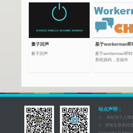
量子回声
量子回声
基于workerman
系统源码，含操作
站点声明：
1、 本站为个人
2、所有文章未经
Copyright ©
https