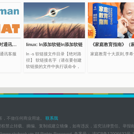
基于workerman即时通讯客服系统源码（thinkPHP）
linux: ln添加软链ln添加软链
即时通讯客服
ln -s 软链接文件目录【绝对路
家庭教育十大原则,李希
径】 软链接名字（请在要创建
软链接的文件中执行该命令，
软链接会创建在该文件中）
博客，不做任何商业用途。
联系我
授权禁止转载、摘编、复制或建立镜像，如有违反，追究法律责任。举报
://www.skybook.vip
All Rights Reserved. 备案号：
滇ICP备17006632号-