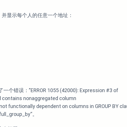
，并显示每个人的任意一个地址：
ERROR 1055 (42000): Expression #3 of
nd contains nonaggregated column
 not functionally dependent on columns in GROUP BY cla
_full_group_by“。