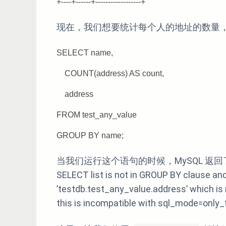
+----+------+------------------+
现在，我们想要统计每个人的地址的数量
SELECT name,
COUNT(address) AS count,
address
FROM test_any_value
GROUP BY name;
当我们运行这个语句的时候，MySQL 返回了一个错误：”
SELECT list is not in GROUP BY clause a
’testdb.test_any_value.address’ which is
this is incompatible with sql_mode=only