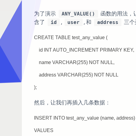
为了演示
函数的用法，
ANY_VALUE()
含了
,
, 和
三个
id
user
address
CREATE TABLE test_any_value (
id INT AUTO_INCREMENT PRIMARY KEY,
name VARCHAR(255) NOT NULL,
address VARCHAR(255) NOT NULL
);
然后，让我们再插入几条数据：
INSERT INTO test_any_value (name, address)
VALUES