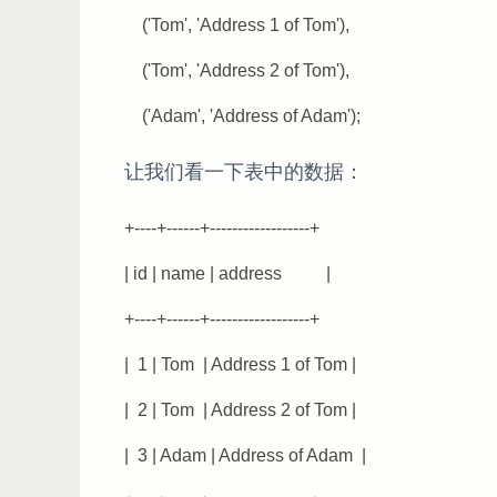
('Tom', 'Address 1 of Tom'),
('Tom', 'Address 2 of Tom'),
('Adam', 'Address of Adam');
让我们看一下表中的数据：
+----+------+------------------+
| id | name | address |
+----+------+------------------+
| 1 | Tom | Address 1 of Tom |
| 2 | Tom | Address 2 of Tom |
| 3 | Adam | Address of Adam |