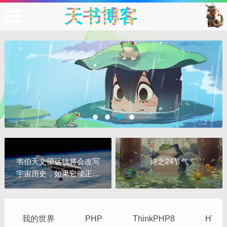
天
书
博
客
韦伯天文望远镜将会改写
诗之24节气
宇宙历史，如果它能正常
工作的话(The Webb
Space Telescope Will
Rewrite Cosmic History.
我的世界
PHP
ThinkPHP8
HTML
If It Works.)