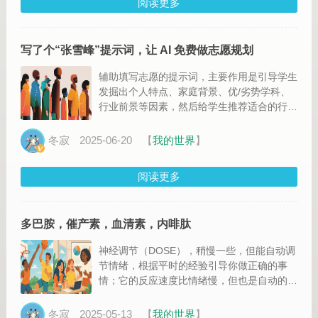
阅读更多
写了个“张雪峰”提示词，让 AI 免费做志愿规划
辅助填写志愿的提示词，主要作用是引导学生
发掘出个人特点、家庭背景、优/劣势学科、
行业前景等因素，然后给学生推荐适合的行
业/职业，目前使用市面上主流的 AI 测试了一
波，Google Gemini 、通义千问跟 ChatGPT
冬寂
2025-06-20
【
我的世界
】
表现还不错
阅读更多
多巴胺，催产素，血清素，内啡肽
神经调节（DOSE），稍慢一些，但能自动调
节情绪，根据平时的经验引导你做正确的事
情；它的反应速度比情绪慢，但也是自动的！
它不但不会让你产生抗拒，而且还会让你感觉
很好
冬寂
2025-05-13
【
我的世界
】