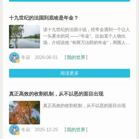
十九世纪的法国到底啥是年金？
读十九世纪的法国小说，经常会遇到一个让人
一头雾水的词 ——“年金”。比如某个人物出
场，介绍说他 “有两万法郎的年金”，周围人立
刻肃然起敬，觉得这是个​绝佳的结婚对象。当
时我就很奇怪，到底啥是年金？怎么还按年
冬寂
2026-06-01
【
我的世界
】
算？是不是退休金？其实不是的，这是当时法
国社会一套非常核心的理财和生活方式，搞懂
阅读更多
了这个，法国小说里一半的悲欢离合就全看明
白了
真正高效的收割机制，从不以恶的面目出现
真正高效的收割机制，从不以恶的面目出现
冬寂
2025-12-25
【
我的世界
】