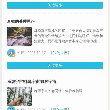
阅读更多
耳鸣的处理思路
耳鸣真正造成的困扰，主要来自大脑对异常声
音的警觉和情绪放大，进而影响睡眠、情绪和
注意力，而不是耳鸣声音本身在“持续伤害身
体”。
冬寂
2025-12-17
【
我的世界
】
阅读更多
乐观宇宙/稀薄宇宙/孤独宇宙
稀薄宇宙：有同伴，但极难相遇
冬寂
2025-12-04
【
我的世界
】