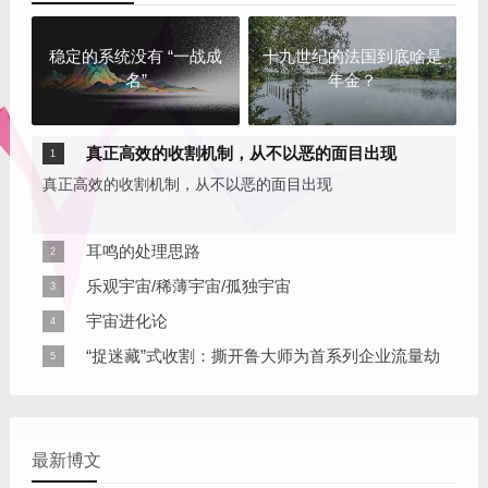
稳定的系统没有 “一战成
十九世纪的法国到底啥是
名”
年金？
真正高效的收割机制，从不以恶的面目出现
真正高效的收割机制，从不以恶的面目出现
耳鸣的处理思路
耳鸣真正造成的困扰，主要来自大脑对异常声音的警觉和情
乐观宇宙/稀薄宇宙/孤独宇宙
绪放大，进而影响睡眠、情绪和注意力，而不是耳鸣声音本
稀薄宇宙：有同伴，但极难相遇
宇宙进化论
身在“持续伤害身体”。
在宇宙演化的方向上，人类碳基肉体不过是机器人硅基身体
“捉迷藏”式收割：撕开鲁大师为首系列企业流量劫
的过度
持黑幕！
成都奇鲁科技有限公司、天津杏仁桉科技有限公司在内的多
家软件厂商，正通过云控配置方式构建大规模推广产业链，
最新博文
远程开启推广模块以实现流量变现