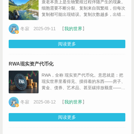
衰老本质上是生物繁殖过程伴随产生的现象。
细胞需要不断分裂、复制来自我繁殖，但每次
复制都可能出现错误。复制次数越多，出错的
概率就越高，这些错误逐渐积累，就成了衰老
的源头。
冬寂
2025-09-11
【
我的世界
】
阅读更多
RWA现实资产代币化
RWA，全称 现实资产代币化。意思就是：把
现实世界里看得见、摸得着的东西——房子、
黄金、债券、艺术品、甚至碳排放额度——用
区块链的方式“数字化”，变成可以在网上交易
的代币
冬寂
2025-08-12
【
我的世界
】
阅读更多