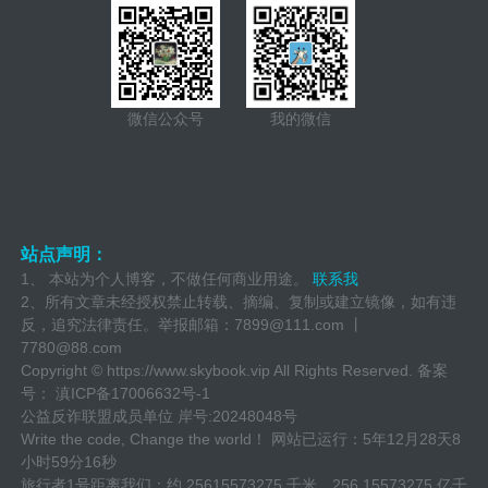
微信公众号
我的微信
站点声明：
1、 本站为个人博客，不做任何商业用途。
联系我
2、所有文章未经授权禁止转载、摘编、复制或建立镜像，如有违
反，追究法律责任。举报邮箱：
7899@111.com 丨
7780@88.com
Copyright ©
https://www.skybook.vip
All Rights Reserved. 备案
号：
滇ICP备17006632号-1
公益反诈联盟成员单位
岸号:20248048号
Write the code, Change the world！ 网站已运行：
5年12月28天8
小时59分16秒
旅行者1号距离我们：约 25615573275 千米，256.15573275 亿千