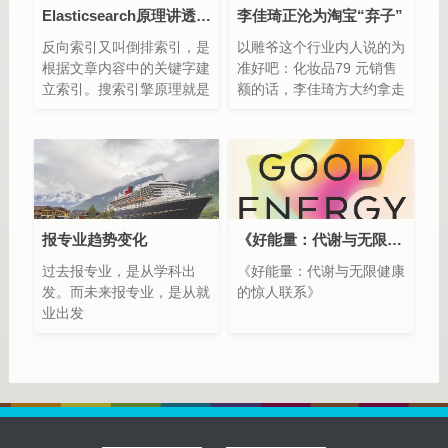
Elasticsearch原理讲透 典型应用ELK日志分析系统
李佳琦正沦为淘宝“弃子”
反向索引又叫倒排索引，是
以雕爷这个行业内人说的为
根据文章内容中的关键字建
准好吧：化妆品79 元销售
立索引。搜索引擎原理就是
额的话，李佳琦方大约拿走
建立反向索引。
40%，也就是 31.6 元，归
Elasticsearch 在 Lucene
李佳琦，噢，对了，每一个
的基础上进行封装，实现了
单品，无论卖掉多少，还得
分布式搜索引擎。
额外交 5～8 万元左右的“坑
Elasticsearch 中的索引、
位费”
类型和文档的概念比较重
要，类似于 MySQL 中的数
报专业趋势变化
《好能量：代谢与无限健康的惊人联系》一
据库、表和行。
过去报专业，是从学科出
《好能量：代谢与无限健康
Elasticsearch 也是 Master-
发。而未来报专业，是从就
的惊人联系》
slave 架构，也实现了数据
业出发
的分片和备份。
Elasticsearch 一个典型应
用就是 ELK 日志分析系
统。