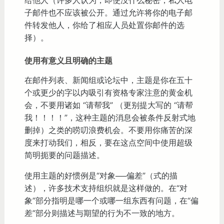
给他人（许多人认为，即使没什么秘密，私人电
子邮件也不应该被公开。通过允许将你的电子邮
件转发他人，你给了相应人员处置你邮件的选
择）。
使用有意义且明确的主题
在邮件列表、新闻组或论坛中，主题是你在五十
个或更少的字以内吸引有资格专家注意的黄金机
会，不要用诸如 “请帮我” （更别提大写的 “请帮
我！！！！”，这种主题的消息会被条件反射式地
删掉）之类的唠叨浪费机会。不要用你痛苦的深
度来打动我们，相反，要在这点空间中使用超级
简明扼要的问题描述。
使用主题的好惯例是“对象──偏差”（式的描
述），许多技术支持组织就是这样做的。在“对
象”部分指明是哪一个或哪一组东西有问题，在“偏
差”部分则描述与期望的行为不一致的地方。