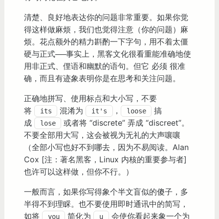
清楚、良好地表达你的问题非常重要。如果你觉
得这样做麻烦，我们也觉得注意（你的问题）麻
烦。花点额外的精力斟酌一下字句，用不着太僵
硬与正式──事实上，黑客文化很看重能准确地使
用非正式、俚语和幽默的语句。但它 必须 很准
确，而且有迹象表明你是在思考和关注问题。
正确地拼写、使用标点和大小写，不要
将
混淆为
，
搞
its
it's
loose
成
或者将 “discrete” 弄成 “discreet”。
lose
不要全部用大写，这会被视为无礼的大声嚷嚷
（全部小写也好不到哪去，因为不易阅读。Alan
Cox [注：著名黑客，Linux 内核的重要参与者]
也许可以这样做，但你不行。）
一般而言，如果你写得象个半文盲似的傻子，多
半得不到理睬。也不要使用即时通讯中的简写，
如将
简化为
会使你看起来象一个为
you
u