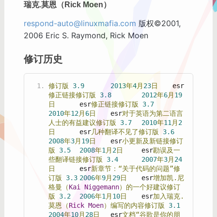
瑞克.莫恩（Rick Moen）
respond-auto@linuxmafia.com
版权©2001,
2006 Eric S. Raymond, Rick Moen
修订历史
修订版
3.9
2013
年
4
月
23
日
	esr
修正链接修订版
3.8
2012
年
6
月
19
日
	esr
修正链接修订版
3.7
2010
年
12
月
6
日
	esr
对于英语为第二语言
人士的有益建议修订版
3.7
2010
年
11
月
2
日
	esr
几种翻译不见了修订版
3.6
2008
年
3
月
19
日
	esr
小更新及新链接修订
版
3.5
2008
年
1
月
2
日
	esr
勘误及一
些翻译链接修订版
3.4
2007
年
3
月
24
日
	esr
新章节：“关于代码的问题”修
订版
3.3
2006
年
9
月
29
日
	esr
增加凯.尼
格曼（
Kai
Niggemann
）的一个好建议修订
版
3.2
2006
年
1
月
10
日
	esr
加入瑞克.
莫恩（
Rick
Moen
）编写的内容修订版
3.1
2004
年
10
月
28
日
	esr
文档“谷歌是你的朋