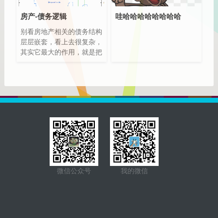
类型和文档的概念比较重
要，类似于 MySQL 中的数
房产-债务逻辑
哇哈哈哈哈哈哈哈哈
据库、表和行。
别看房地产相关的债务结构
Elasticsearch 也是 Master-
层层嵌套，看上去很复杂，
slave 架构，也实现了数据
其实它最大的作用，就是把
的分片和备份。
你现在的和未来的钱都拿出
Elasticsearch 一个典型应
来，交到zf手上，zf再通过
用就是 ELK 日志分析系
扩大投资，拉动经济增长
统。
——这就是“房地产尿壶”的
真正用法。
微信公众号
我的微信