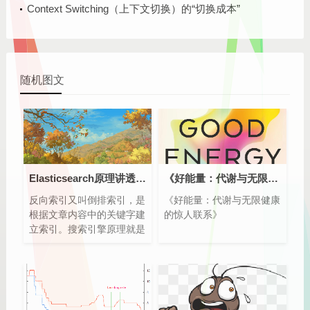
黑幕！
Context Switching（上下文切换）的“切换成本”
随机图文
Elasticsearch原理讲透 典型应用ELK日志分析系统
《好能量：代谢与无限健康的惊人联系》一
反向索引又叫倒排索引，是
《好能量：代谢与无限健康
根据文章内容中的关键字建
的惊人联系》
立索引。搜索引擎原理就是
建立反向索引。
Elasticsearch 在 Lucene
的基础上进行封装，实现了
分布式搜索引擎。
Elasticsearch 中的索引、