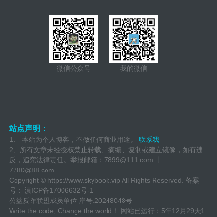
微信公众号
我的微信
站点声明：
1、 本站为个人博客，不做任何商业用途。
联系我
2、所有文章未经授权禁止转载、摘编、复制或建立镜像，如有违
反，追究法律责任。举报邮箱：
7899@111.com 丨
7780@88.com
Copyright ©
https://www.skybook.vip
All Rights Reserved. 备案
号：
滇ICP备17006632号-1
公益反诈联盟成员单位
岸号:20248048号
Write the code, Change the world！ 网站已运行：
5年12月29天1