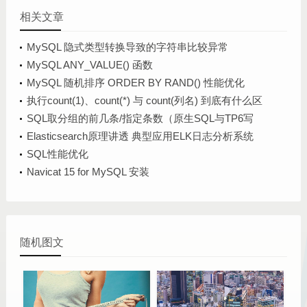
相关文章
MySQL 隐式类型转换导致的字符串比较异常
MySQL ANY_VALUE() 函数
MySQL 随机排序 ORDER BY RAND() 性能优化
执行count(1)、count(*) 与 count(列名) 到底有什么区
别？
SQL取分组的前几条/指定条数（原生SQL与TP6写
法）
Elasticsearch原理讲透 典型应用ELK日志分析系统
SQL性能优化
Navicat 15 for MySQL 安装
随机图文