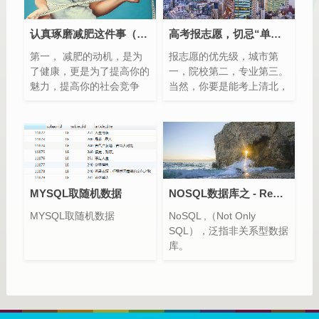
认真琢磨减肥这件事（一，认知与原动力）
高考报志愿，切忌“单打独斗”
第一， 减肥的动机，是为
报志愿的优先级，城市第
了健康，更是为了提高你的
一，院校第二，专业第三。
魅力，提高你的社会竞争
当然，你要是能考上清北，
力。第二， 减肥的实质，
就什么都别想，上就对了。
是改变生活方式，换一种新
的人生。第三， 只有跟一
群志同道合的人一起走，才
能走得更远，最终减肥成
功。
MYSQL取随机数据
NOSQL数据库之 - Redis（3）
MYSQL取随机数据
NoSQL ,（Not Only
SQL），泛指非关系型数据
库。