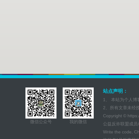
站点声明：
1、 本站为个人
2、所有文章未经
Copyright ©
https
微信公众号
我的微信
公益反诈联盟成员
Write the code