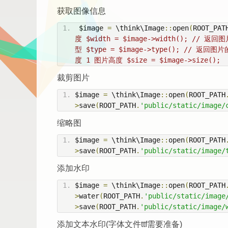
获取图像信息
 $image 
=
 \think\Image
::
open
(
ROOT_PAT
度 $width = $image->width(); // 返回
型 $type = $image->type(); // 返回
度 1 图片高度 $size = $image->size();
裁剪图片
$image 
=
 \think\Image
::
open
(
ROOT_PATH
>
save
(
ROOT_PATH
.
'public/static/image/
缩略图
$image 
=
 \think\Image
::
open
(
ROOT_PATH
>
save
(
ROOT_PATH
.
'public/static/image/
添加水印
$image 
=
 \think\Image
::
open
(
ROOT_PATH
>
water
(
ROOT_PATH
.
'public/static/image
>
save
(
ROOT_PATH
.
'public/static/image/
添加文本水印(字体文件ttf需要准备)