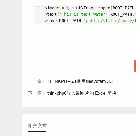
$image 
=
 \think\Image
::
open
(
ROOT_PATH
>
text
(
'This is text water'
,
ROOT_PATH
.
>
save
(
ROOT_PATH
.
'public/static/image/
上一篇：
THINKPHP6.1使用filesystem 3.1
下一篇：
thinkphp6导入带图片的 Excel 表格
相关文章