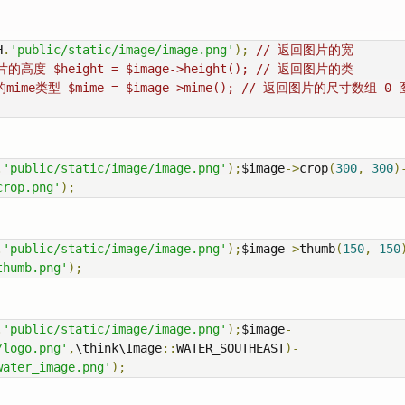
H
.
'public/static/image/image.png'
);
// 返回图片的宽
图片的高度 $height = $image->height(); // 返回图片的类
图片的mime类型 $mime = $image->mime(); // 返回图片的尺寸数组 0
.
'public/static/image/image.png'
);
$image
->
crop
(
300
,
300
)
crop.png'
);
.
'public/static/image/image.png'
);
$image
->
thumb
(
150
,
150
thumb.png'
);
.
'public/static/image/image.png'
);
$image
-
/logo.png'
,
\think\Image
::
WATER_SOUTHEAST
)-
water_image.png'
);