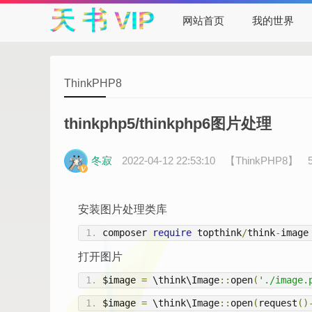
天 书 VIP
网站首页
我的世界
ThinkPHP8
thinkphp5/thinkphp6图片处理
冬寂
2022-04-12 22:53:10
【ThinkPHP8】
安装图片处理类库
composer 
require
 topthink
/
think
-
image
打开图片
$image 
=
 \think\Image
::
open
(
'./image.
$image 
=
 \think\Image
::
open
(
request
()