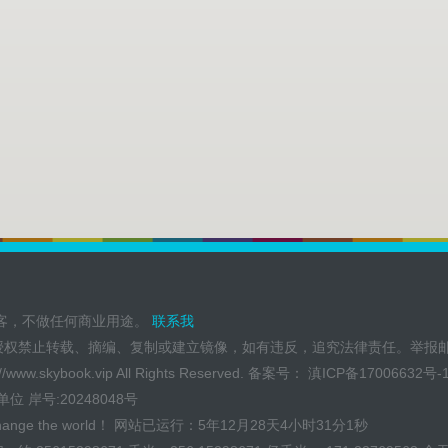
博客，不做任何商业用途。
联系我
授权禁止转载、摘编、复制或建立镜像，如有违反，追究法律责任。举报
://www.skybook.vip
All Rights Reserved. 备案号：
滇ICP备17006632号-
单位
岸号:20248048号
, Change the world！ 网站已运行：
5年12月28天4小时31分2秒