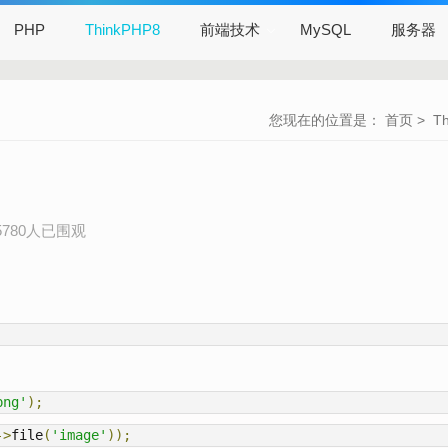
PHP
ThinkPHP8
前端技术
MySQL
服务器
您现在的位置是：
首页
>
T
5780人已围观
png'
);
->
file
(
'image'
));