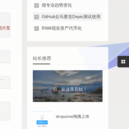
报专业趋势变化
GitHub去马赛克Depix测试使用
 图片宽
RWA现实资产代币化
-
站长推荐
)-
一切，从这里开始！
dropzone拖拽上传