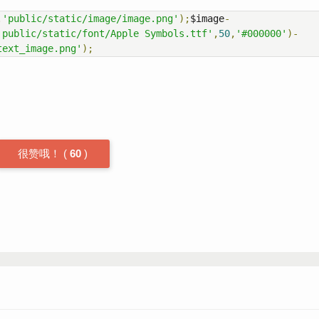
.
'public/static/image/image.png'
);
$image
-
'public/static/font/Apple Symbols.ttf'
,
50
,
'#000000'
)-
text_image.png'
);
很赞哦！
(
60
)