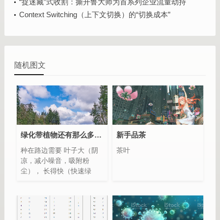
“捉迷藏”式收割：撕开鲁大师为首系列企业流量劫持
黑幕！
Context Switching（上下文切换）的“切换成本”
随机图文
绿化带植物还有那么多讲究？
新手品茶
种在路边需要 叶子大（阴
茶叶
凉，减小噪音，吸附粉
尘）， 长得快（快速绿
化，不能10多年还长不
大，不阴凉）， 绿叶期长
（长时间阴凉）， 耐寒抗
冻（好生养）， 不能是同