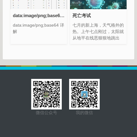
一个品种，得交叉种植（不
至于得病全死了） 不能种
桉树之类的（有毒，对人不
data:image/png;base64 详解
死亡考试
好，对鸟不好）
data:image/png;base64 详
七月的新上海，天气格外的
解
热。上午七点刚过，太阳就
从地平在线恶狠狠地跳出
来，把存了一个晚上的光线
一股脑倒在毫无遮挡的柏油
马路上，唯一可以聊作安慰
的是路边好歹还算有点遮荫
的地方，比如车站旁边就生
着几棵小树，不过那都是马
路拓宽之后新载下去的，比
一次性筷子粗不了不少。原
先这里倒是生了一排一个人
抱不过来的大树，据说都是
长了将近百年的，可惜这些
微信公众号
我的微信
老树都在城市道路拓宽工程
里给砍了个精光。