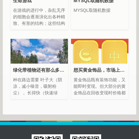
生命游戏
MYSQL取随机数据
在游戏的进行中，杂乱无序
MYSQL取随机数据
的细胞会逐渐演化出各种精
致、有形的结构；这些结构
往往有很好的对称性，而且
每一代都在变化形状。一些
形状已经锁定，不会逐代变
化。有时，一些已经成形的
结构会因为一些无序细胞
的“入侵”而被破坏。但是形
状和秩序经常能从杂乱中产
绿化带植物还有那么多讲究？
想买黄金饰品，市场上不同品牌价格差别大，怎么选择更加保值的金饰？
生出来。
种在路边需要 叶子大（阴
黄金饰品既有装饰功能，又
凉，减小噪音，吸附粉
能即时变现。但大部分的黄
尘）， 长得快（快速绿
金饰品在回收变现时价格都
化，不能10多年还长不
会有波动，想选择更加保值
大，不阴凉）， 绿叶期长
的产品，并不容易。
（长时间阴凉）， 耐寒抗
冻（好生养）， 不能是同
一个品种，得交叉种植（不
至于得病全死了） 不能种
桉树之类的（有毒，对人不