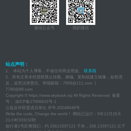
好，对鸟不好）
微信公众号
我的微信
站点声明：
1、 本站为个人博客，不做任何商业用途。
联系我
2、所有文章未经授权禁止转载、摘编、复制或建立镜像，如有违
反，追究法律责任。举报邮箱：
7899@111.com 丨
7780@88.com
Copyright ©
https://www.skybook.vip
All Rights Reserved. 备案
号：
滇ICP备17006632号-1
公益反诈联盟成员单位
岸号:20248048号
Write the code, Change the world！ 网站已运行：
5年12月26天
21小时33分33秒
旅行者1号距离我们：约 25613397138 千米，256.13397138 亿千