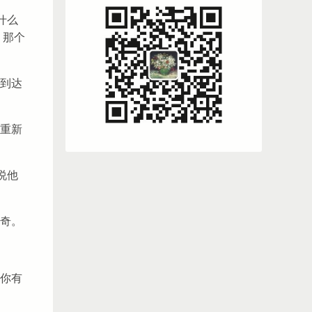
什么
，那个
到达
重新
说他
奇。
你有