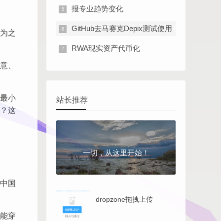
报专业趋势变化
GitHub去马赛克Depix测试使用
为之
RWA现实资产代币化
意、
最小
站长推荐
？这
一切，从这里开始！
中国
dropzone拖拽上传
能穿