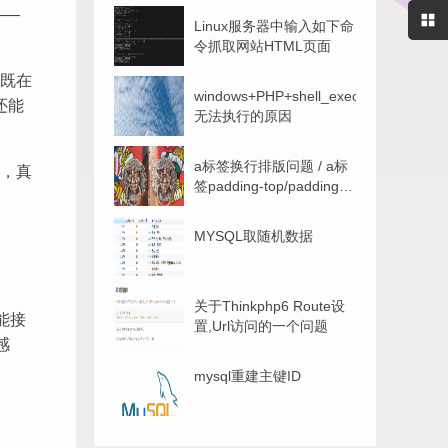
——
Linux服务器中输入如下命
令抓取网站HTML页面
既在
windows+PHP+shell_exec()
还能
无法执行的原因
a标签换行排版问题 / a标
，真
签padding-top/padding-
button无效问题-解答
MYSQL取随机数据
关于Thinkphp6 Route设
能接
置,Url访问的一个问题
感
mysql重建主键ID