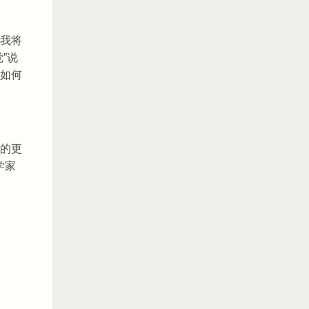
我将
”说
如何
的更
学家