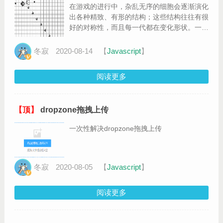
在游戏的进行中，杂乱无序的细胞会逐渐演化
出各种精致、有形的结构；这些结构往往有很
好的对称性，而且每一代都在变化形状。一些
形状已经锁定，不会逐代变化。有时，一些已
经成形的结构会因为一些无序细胞的“入侵”而
冬寂
2020-08-14
【
Javascript
】
被破坏。但是形状和秩序经常能从杂乱中产生
出来。
阅读更多
【顶】
dropzone拖拽上传
一次性解决dropzone拖拽上传
冬寂
2020-08-05
【
Javascript
】
阅读更多