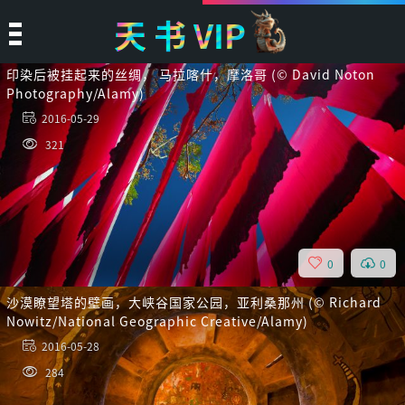
天
书
VIP
印染后被挂起来的丝绸， 马拉喀什，摩洛哥 (© David Noton
Photography/Alamy)
2016-05-29
321
0
0
沙漠瞭望塔的壁画，大峡谷国家公园，亚利桑那州 (© Richard
Nowitz/National Geographic Creative/Alamy)
2016-05-28
284