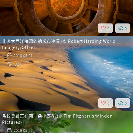
0
0
非洲大西洋海湾的纳米布沙漠 (© Robert Harding World
Imagery/Offset)
2016-05-27
324
0
0
条纹臭鼬正在闻一朵小野花 (© Tim Fitzharris/Minden
Pictures)
2016-05-26