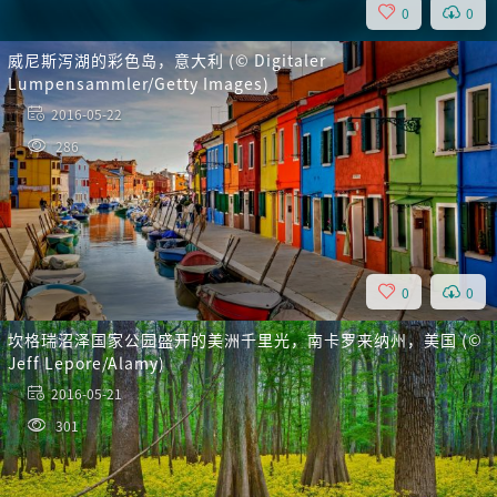
0
0
威尼斯泻湖的彩色岛，意大利 (© Digitaler
Lumpensammler/Getty Images)
2016-05-22
286
0
0
坎格瑞沼泽国家公园盛开的美洲千里光，南卡罗来纳州，美国 (©
Jeff Lepore/Alamy)
2016-05-21
301