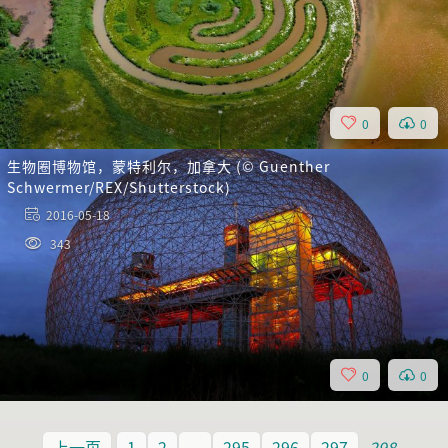
0
0
生物圈博物馆，蒙特利尔，加拿大 (© Guenther
Schwermer/REX/Shutterstock)
2016-05-18
343
0
0
上一页
1
2
...
295
296
297
298