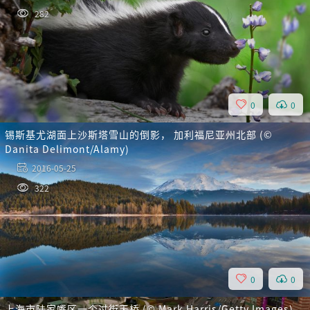
282
0
0
锡斯基尤湖面上沙斯塔雪山的倒影， 加利福尼亚州北部 (©
Danita Delimont/Alamy)
2016-05-25
322
0
0
上海市陆家嘴区一个过街天桥 (© Mark Harris/Getty Images)