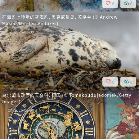
0
0
在海滩上睡觉的灰海豹, 奥克尼群岛, 苏格兰 (© Andrew
Mason/Minden Pictures)
2026-03-09
72
0
0
乌尔姆市政厅的天文钟, 德国 (© Tomekbudujedomek/Getty
Images)
2026-03-08
60