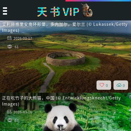
天
书
VIP
艾利赫格里安南环形堡，多内加尔，爱尔兰 (© Lukassek/Getty
Images)
2026-03-17
61
0
0
正在吃竹子的大熊猫，中国 (© Entwicklungsknecht/Getty
Images)
2026-03-16
57