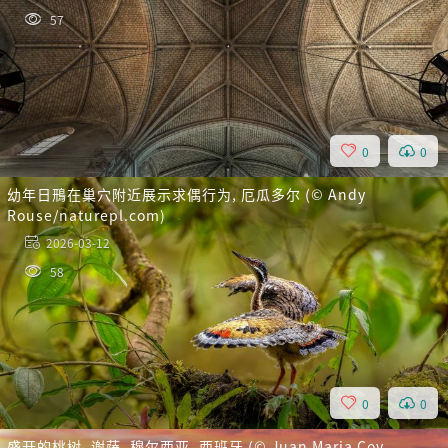
57
0
0
幼年日鳽在巢穴附近展示求偶行为, 厄瓜多尔 (© Andy
Rouse/naturepl.com)
2026-03-12
58
0
0
盛开的桃树, 谢萨, 穆尔西亚, 西班牙 (© Juan Maria Coy