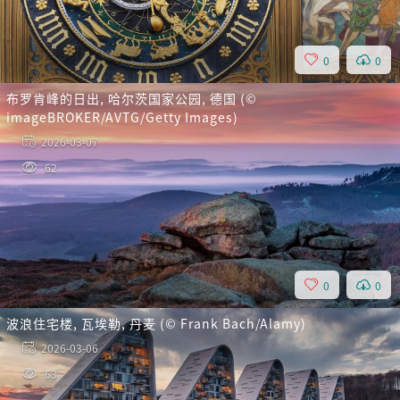
0
0
布罗肯峰的日出, 哈尔茨国家公园, 德国 (©
imageBROKER/AVTG/Getty Images)
2026-03-07
62
0
0
波浪住宅楼, 瓦埃勒, 丹麦 (© Frank Bach/Alamy)
2026-03-06
63