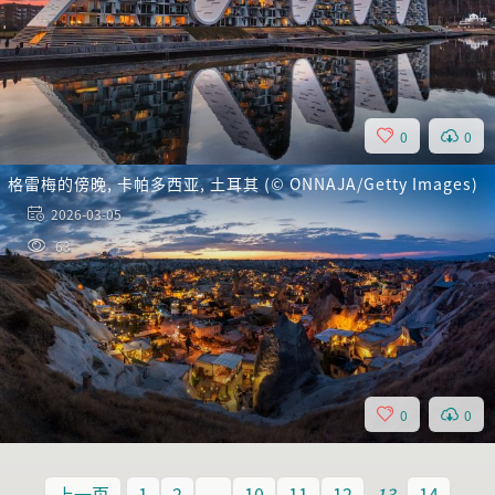
0
0
格雷梅的傍晚, 卡帕多西亚, 土耳其 (© ONNAJA/Getty Images)
2026-03-05
63
0
0
上一页
1
2
...
10
11
12
13
14