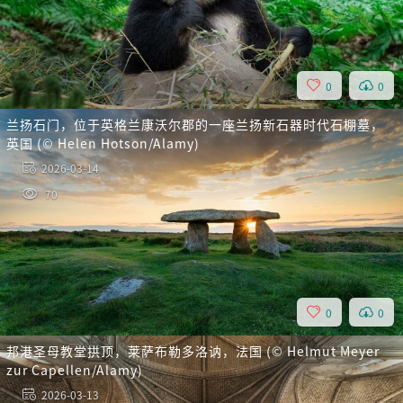
0
0
兰扬石门，位于英格兰康沃尔郡的一座兰扬新石器时代石棚墓，
英国 (© Helen Hotson/Alamy)
2026-03-14
70
0
0
邦港圣母教堂拱顶，莱萨布勒多洛讷，法国 (© Helmut Meyer
zur Capellen/Alamy)
2026-03-13